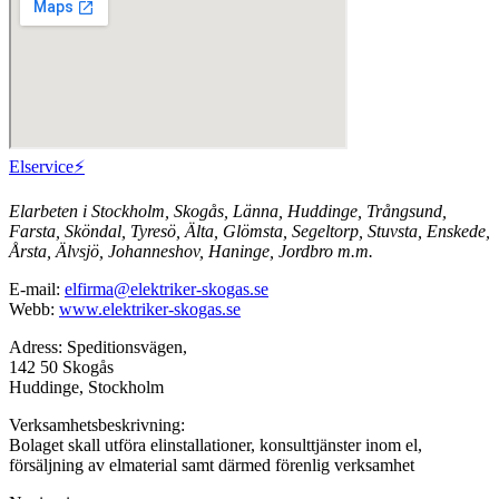
Elservice⚡️
Elarbeten i Stockholm, Skogås, Länna, Huddinge, Trångsund,
Farsta, Sköndal, Tyresö, Älta, Glömsta, Segeltorp, Stuvsta, Enskede,
Årsta, Älvsjö, Johanneshov, Haninge, Jordbro m.m.
E-mail:
elfirma@elektriker-skogas.se
Webb:
www.elektriker-skogas.se
Adress: Speditionsvägen,
142 50 Skogås
Huddinge, Stockholm
Verksamhetsbeskrivning:
Bolaget skall utföra elinstallationer, konsulttjänster inom el,
försäljning av elmaterial samt därmed förenlig verksamhet