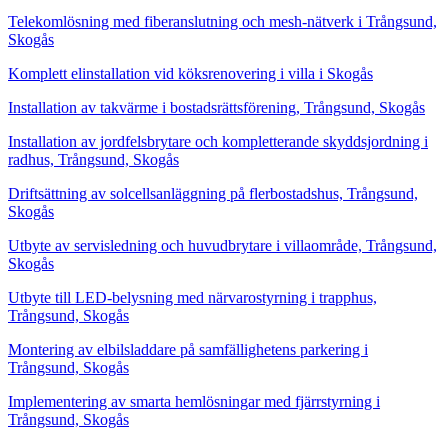
Telekomlösning med fiberanslutning och mesh-nätverk i Trångsund,
Skogås
Komplett elinstallation vid köksrenovering i villa i Skogås
Installation av takvärme i bostadsrättsförening, Trångsund, Skogås
Installation av jordfelsbrytare och kompletterande skyddsjordning i
radhus, Trångsund, Skogås
Driftsättning av solcellsanläggning på flerbostadshus, Trångsund,
Skogås
Utbyte av servisledning och huvudbrytare i villaområde, Trångsund,
Skogås
Utbyte till LED-belysning med närvarostyrning i trapphus,
Trångsund, Skogås
Montering av elbilsladdare på samfällighetens parkering i
Trångsund, Skogås
Implementering av smarta hemlösningar med fjärrstyrning i
Trångsund, Skogås