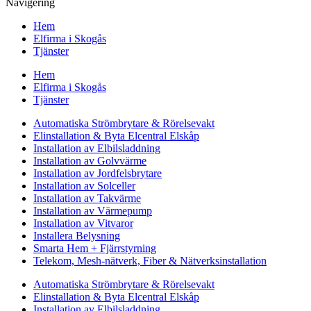
Navigering
Hem
Elfirma i Skogås
Tjänster
Hem
Elfirma i Skogås
Tjänster
Automatiska Strömbrytare & Rörelsevakt
Elinstallation & Byta Elcentral Elskåp
Installation av Elbilsladdning
Installation av Golvvärme
Installation av Jordfelsbrytare
Installation av Solceller
Installation av Takvärme
Installation av Värmepump
Installation av Vitvaror
Installera Belysning
Smarta Hem + Fjärrstyrning
Telekom, Mesh-nätverk, Fiber & Nätverksinstallation
Automatiska Strömbrytare & Rörelsevakt
Elinstallation & Byta Elcentral Elskåp
Installation av Elbilsladdning