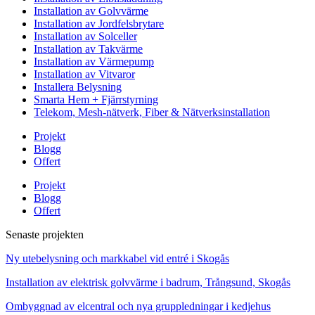
Installation av Golvvärme
Installation av Jordfelsbrytare
Installation av Solceller
Installation av Takvärme
Installation av Värmepump
Installation av Vitvaror
Installera Belysning
Smarta Hem + Fjärrstyrning
Telekom, Mesh-nätverk, Fiber & Nätverksinstallation
Projekt
Blogg
Offert
Projekt
Blogg
Offert
Senaste projekten
Ny utebelysning och markkabel vid entré i Skogås
Installation av elektrisk golvvärme i badrum, Trångsund, Skogås
Ombyggnad av elcentral och nya gruppledningar i kedjehus