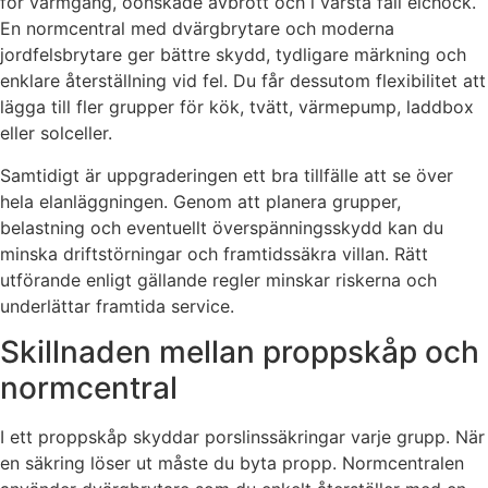
för varmgång, oönskade avbrott och i värsta fall elchock.
En normcentral med dvärgbrytare och moderna
jordfelsbrytare ger bättre skydd, tydligare märkning och
enklare återställning vid fel. Du får dessutom flexibilitet att
lägga till fler grupper för kök, tvätt, värmepump, laddbox
eller solceller.
Samtidigt är uppgraderingen ett bra tillfälle att se över
hela elanläggningen. Genom att planera grupper,
belastning och eventuellt överspänningsskydd kan du
minska driftstörningar och framtidssäkra villan. Rätt
utförande enligt gällande regler minskar riskerna och
underlättar framtida service.
Skillnaden mellan proppskåp och
normcentral
I ett proppskåp skyddar porslinssäkringar varje grupp. När
en säkring löser ut måste du byta propp. Normcentralen