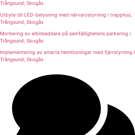
Trångsund, Skogås
Utbyte till LED-belysning med närvarostyrning i trapphus,
Trångsund, Skogås
Montering av elbilsladdare på samfällighetens parkering i
Trångsund, Skogås
Implementering av smarta hemlösningar med fjärrstyrning i
Trångsund, Skogås