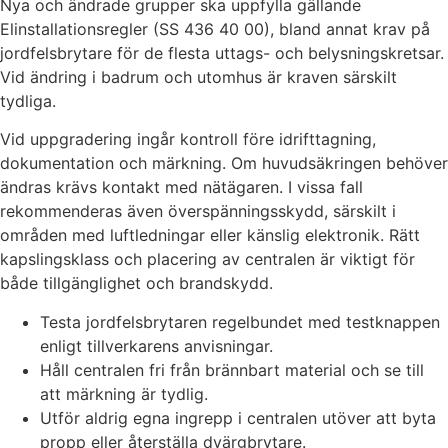
Nya och ändrade grupper ska uppfylla gällande
Elinstallationsregler (SS 436 40 00), bland annat krav på
jordfelsbrytare för de flesta uttags- och belysningskretsar.
Vid ändring i badrum och utomhus är kraven särskilt
tydliga.
Vid uppgradering ingår kontroll före idrifttagning,
dokumentation och märkning. Om huvudsäkringen behöver
ändras krävs kontakt med nätägaren. I vissa fall
rekommenderas även överspänningsskydd, särskilt i
områden med luftledningar eller känslig elektronik. Rätt
kapslingsklass och placering av centralen är viktigt för
både tillgänglighet och brandskydd.
Testa jordfelsbrytaren regelbundet med testknappen
enligt tillverkarens anvisningar.
Håll centralen fri från brännbart material och se till
att märkning är tydlig.
Utför aldrig egna ingrepp i centralen utöver att byta
propp eller återställa dvärgbrytare.