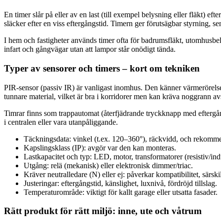
En timer slår på eller av en last (till exempel belysning eller fläkt) ef
släcker efter en viss eftergångstid. Timern ger förutsägbar styrning, s
I hem och fastigheter används timer ofta för badrumsfläkt, utomhusbel
infart och gångvägar utan att lampor står onödigt tända.
Typer av sensorer och timers – kort om tekniken
PIR-sensor (passiv IR) är vanligast inomhus. Den känner värmerörels
tunnare material, vilket är bra i korridorer men kan kräva noggrann a
Timrar finns som trappautomat (återfjädrande tryckknapp med eftergångs
i centralen eller vara utanpåliggande.
Täckningsdata: vinkel (t.ex. 120–360°), räckvidd, och rekom
Kapslingsklass (IP): avgör var den kan monteras.
Lastkapacitet och typ: LED, motor, transformatorer (resistiv/indu
Utgång: relä (mekanisk) eller elektronisk dimmer/triac.
Kräver neutralledare (N) eller ej: påverkar kompatibilitet, särs
Justeringar: eftergångstid, känslighet, luxnivå, fördröjd tillslag.
Temperaturområde: viktigt för kallt garage eller utsatta fasader.
Rätt produkt för rätt miljö: inne, ute och våtrum