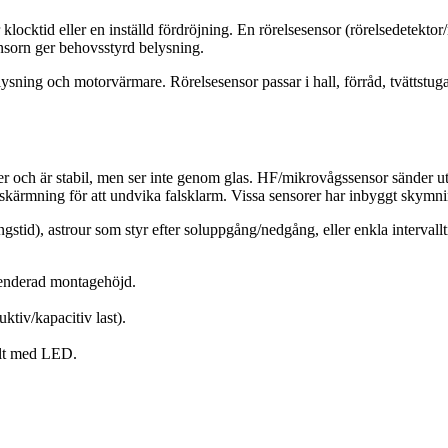
ter klocktid eller en inställd fördröjning. En rörelsesensor (rörelsedetek
ensorn ger behovsstyrd belysning.
ysning och motorvärmare. Rörelsesensor passar i hall, förråd, tvättstu
er och är stabil, men ser inte genom glas. HF/mikrovågssensor sänder u
vskärmning för att undvika falsklarm. Vissa sensorer har inbyggt skymni
tid), astrour som styr efter soluppgång/nedgång, eller enkla intervallti
menderad montagehöjd.
ktiv/kapacitiv last).
kilt med LED.