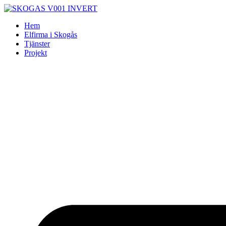
Skip
to
Hem
content
Elfirma i Skogås
Tjänster
Projekt